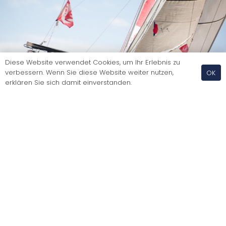
Diese Website verwendet Cookies, um Ihr Erlebnis zu
verbessern. Wenn Sie diese Website weiter nutzen,
OK
erklären Sie sich damit einverstanden.
Meine Minitransat 2023 – über 20 Minuten Schlaf,
Alleinsein und endloses Surfen
© 2026 Swiss Nautic Academy | Stationsstrasse 10 |
8713 Uerikon |
AGB
|
Impressum und Datenschutz