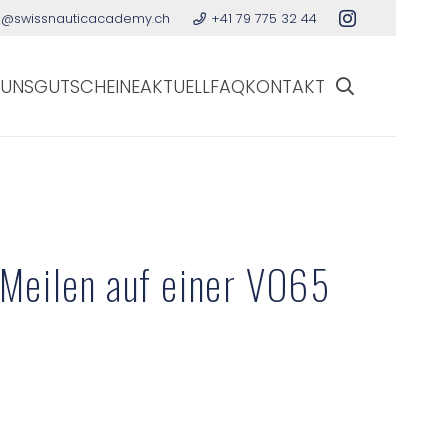
o@swissnauticacademy.ch
+41 79 775 32 44
 UNS
GUTSCHEINE
AKTUELL
FAQ
KONTAKT
Meilen auf einer VO65