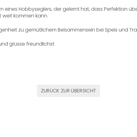
ern eines Hobbyseglers, der gelernt hat, dass Perfektion ü
t weit kommen kann.
enheit zu gemütlichem Beisammensein bei Speis und Trank 
und grüsse freundlichst
ZURÜCK ZUR ÜBERSICHT