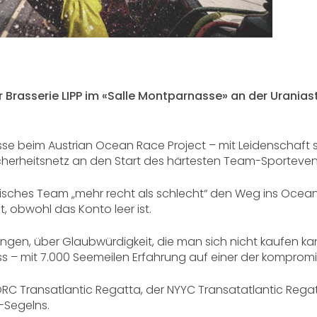
 Brasserie LIPP im «Salle Montparnasse» an der Uraniast
sse beim Austrian Ocean Race Project – mit Leidenschaft 
cherheitsnetz an den Start des härtesten Team-Sporteve
eichisches Team „mehr recht als schlecht“ den Weg ins Oc
, obwohl das Konto leer ist.
ungen, über Glaubwürdigkeit, die man sich nicht kaufen ka
s – mit 7.000 Seemeilen Erfahrung auf einer der kompromi
C Transatlantic Regatta, der NYYC Transatatlantic Regat
e-Segelns.