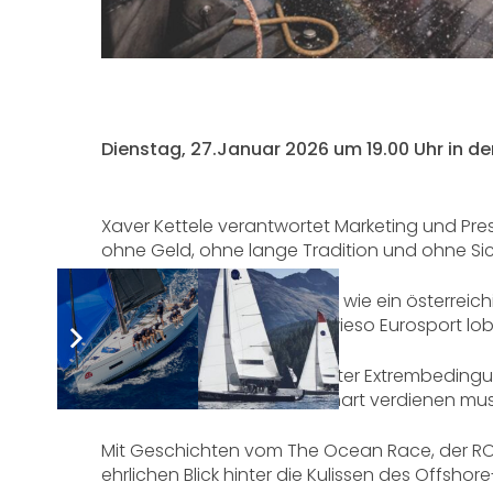
Dienstag, 27.Januar 2026 um 19.00 Uhr in der
Xaver Kettele verantwortet Marketing und Pre
ohne Geld, ohne lange Tradition und ohne Si
In seinem Vortrag erzählt er, wie ein österr
trotzdem mitziehen – und wieso Eurosport lobt
Er spricht über Marketing unter Extrembeding
Sturm am Ruder zu stehen hart verdienen mus
Mit Geschichten vom The Ocean Race, der ROR
ehrlichen Blick hinter die Kulissen des Offshor