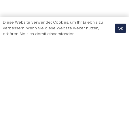
Diese Website verwendet Cookies, um Ihr Erlebnis zu
verbessern. Wenn Sie diese Website weiter nutzen,
OK
erklären Sie sich damit einverstanden.
Verpasse keine News
Wir informieren dich regelmässig über neue Kurse
und Events. Du kannst dich jederzeit vom
Newsletter abmelden.