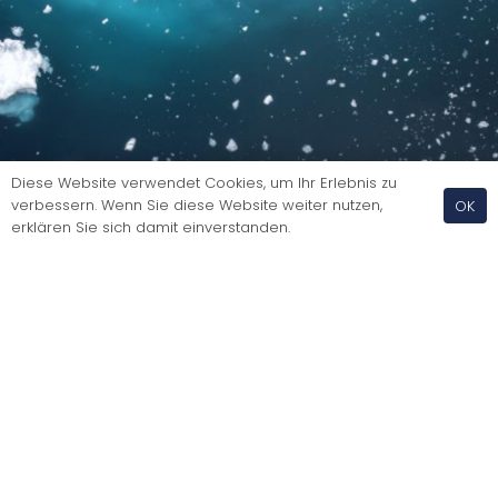
Diese Website verwendet Cookies, um Ihr Erlebnis zu
verbessern. Wenn Sie diese Website weiter nutzen,
OK
erklären Sie sich damit einverstanden.
OverSea Research: Brücke zwischen Wissenschaft
und Expeditionskoordination
© 2026 Swiss Nautic Academy | Stationsstrasse 10 |
8713 Uerikon |
AGB
|
Impressum und Datenschutz