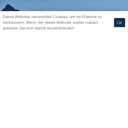
Diese Website verwendet Cookies, um Ihr Erlebnis zu
verbessern. Wenn Sie diese Website weiter nutzen,
OK
erklären Sie sich damit einverstanden.
Bootsführerausweis der Kat. D für Segelboote
Intensivkurs 4 Tage in St. Moritz