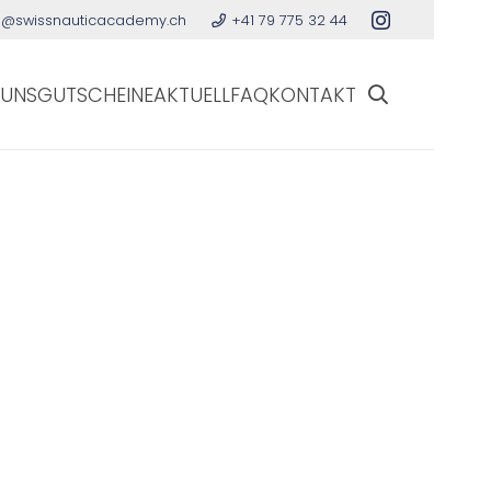
o@swissnauticacademy.ch
+41 79 775 32 44
 UNS
GUTSCHEINE
AKTUELL
FAQ
KONTAKT