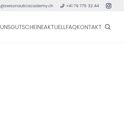
o@swissnauticacademy.ch
+41 79 775 32 44
 UNS
GUTSCHEINE
AKTUELL
FAQ
KONTAKT